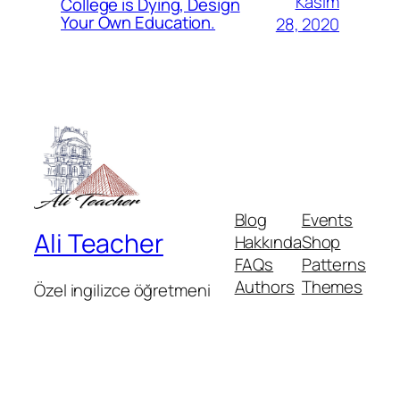
Kasım
College is Dying, Design
Your Own Education.
28, 2020
Blog
Events
Ali Teacher
Hakkında
Shop
FAQs
Patterns
Authors
Themes
Özel ingilizce öğretmeni