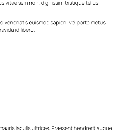
s vitae sem non, dignissim tristique tellus.
 Sed venenatis euismod sapien, vel porta metus
avida id libero.
mauris iaculis ultrices. Praesent hendrerit augue