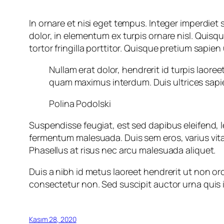
In ornare et nisi eget tempus. Integer imperdiet
dolor, in elementum ex turpis ornare nisl. Quisqu
tortor fringilla porttitor. Quisque pretium sapi
Nullam erat dolor, hendrerit id turpis laor
quam maximus interdum. Duis ultrices sapi
Polina Podolski
Suspendisse feugiat, est sed dapibus eleifend, le
fermentum malesuada. Duis sem eros, varius vitae 
Phasellus at risus nec arcu malesuada aliquet.
Duis a nibh id metus laoreet hendrerit ut non or
consectetur non. Sed suscipit auctor urna quis im
Kasım 28, 2020