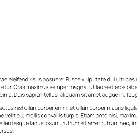
ae eleifend risus posuere. Fusce vulputate dui ultrices 
ctetur. Cras maximus semper magna, ut laoreet eros bib
inia. Duis sapien tellus, aliquam sit amet augue in, feu
ctus nisl ullamcorper enim, et ullamcorper mauris ligula
velit eu, mollis convallis turpis. Etiam ante nisl, maximu
Pellentesque lacus ipsum, rutrum sit amet rutrum nec, i
ursus.