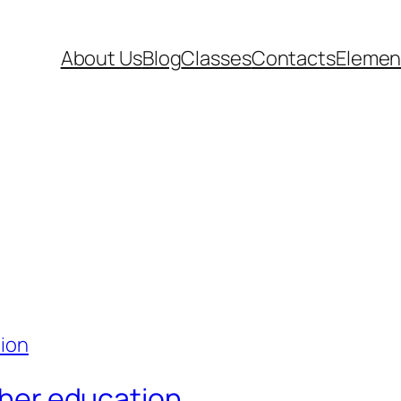
About Us
Blog
Classes
Contacts
Elemen
igher education