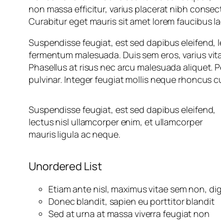
non massa efficitur, varius placerat nibh conse
Curabitur eget mauris sit amet lorem faucibus lac
Suspendisse feugiat, est sed dapibus eleifend, le
fermentum malesuada. Duis sem eros, varius vitae 
Phasellus at risus nec arcu malesuada aliquet. 
pulvinar. Integer feugiat mollis neque rhoncus c
Suspendisse feugiat, est sed dapibus eleifend,
lectus nisl ullamcorper enim, et ullamcorper
mauris ligula ac neque.
Unordered List
Etiam ante nisl, maximus vitae sem non, di
Donec blandit, sapien eu porttitor blandit
Sed at urna at massa viverra feugiat non