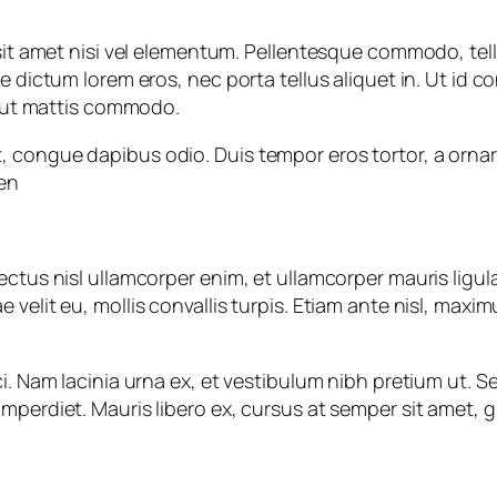
 sit amet nisi vel elementum. Pellentesque commodo, tell
e dictum lorem eros, nec porta tellus aliquet in. Ut id 
en ut mattis commodo.
eet, congue dapibus odio. Duis tempor eros tortor, a orn
en
ctus nisl ullamcorper enim, et ullamcorper mauris ligula
velit eu, mollis convallis turpis. Etiam ante nisl, maximu
ci. Nam lacinia urna ex, et vestibulum nibh pretium ut.
perdiet. Mauris libero ex, cursus at semper sit amet, gr