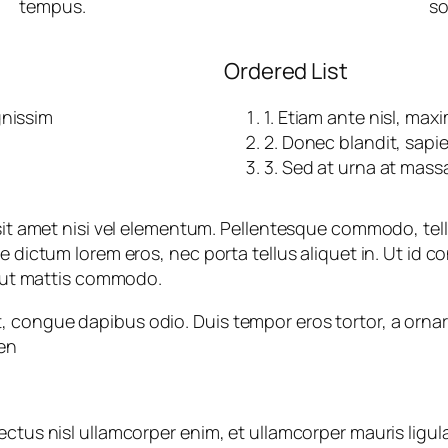
tempus.
so
Ordered List
gnissim
1. Etiam ante nisl, ma
2. Donec blandit, sapie
3. Sed at urna at mass
 sit amet nisi vel elementum. Pellentesque commodo, tell
e dictum lorem eros, nec porta tellus aliquet in. Ut id 
en ut mattis commodo.
eet, congue dapibus odio. Duis tempor eros tortor, a orn
en
ctus nisl ullamcorper enim, et ullamcorper mauris ligula