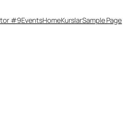
tor #9
Events
Home
Kurslar
Sample Page