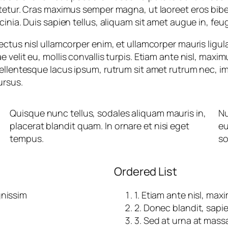
ctetur. Cras maximus semper magna, ut laoreet eros bib
inia. Duis sapien tellus, aliquam sit amet augue in, feu
ctus nisl ullamcorper enim, et ullamcorper mauris ligula
velit eu, mollis convallis turpis. Etiam ante nisl, maximu
Pellentesque lacus ipsum, rutrum sit amet rutrum nec, i
ursus.
Quisque nunc tellus, sodales aliquam mauris in,
Nu
placerat blandit quam. In ornare et nisi eget
eu
tempus.
so
Ordered List
gnissim
1. Etiam ante nisl, ma
2. Donec blandit, sapie
3. Sed at urna at mass