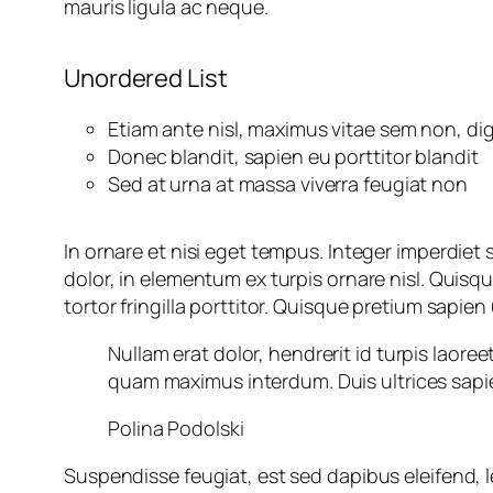
mauris ligula ac neque.
Unordered List
Etiam ante nisl, maximus vitae sem non, di
Donec blandit, sapien eu porttitor blandit
Sed at urna at massa viverra feugiat non
In ornare et nisi eget tempus. Integer imperdiet
dolor, in elementum ex turpis ornare nisl. Quisqu
tortor fringilla porttitor. Quisque pretium sapi
Nullam erat dolor, hendrerit id turpis laor
quam maximus interdum. Duis ultrices sapi
Polina Podolski
Suspendisse feugiat, est sed dapibus eleifend, le